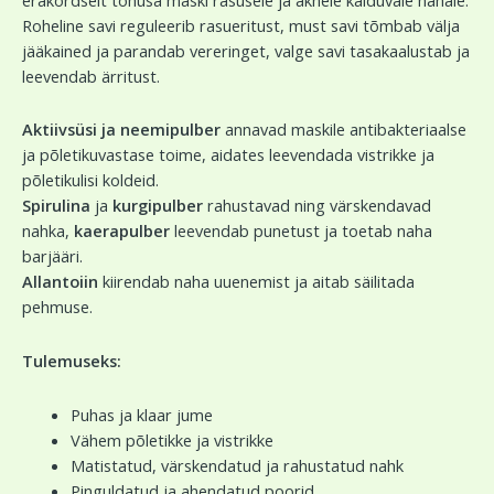
Roheline savi reguleerib rasueritust, must savi tõmbab välja
jääkained ja parandab vereringet, valge savi tasakaalustab ja
leevendab ärritust.
Aktiivsüsi ja neemipulber
annavad maskile antibakteriaalse
ja põletikuvastase toime, aidates leevendada vistrikke ja
põletikulisi koldeid.
Spirulina
ja
kurgipulber
rahustavad ning värskendavad
nahka,
kaerapulber
leevendab punetust ja toetab naha
barjääri.
Allantoiin
kiirendab naha uuenemist ja aitab säilitada
pehmuse.
Tulemuseks:
Puhas ja klaar jume
Vähem põletikke ja vistrikke
Matistatud, värskendatud ja rahustatud nahk
Pinguldatud ja ahendatud poorid