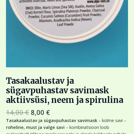
Tasakaalustav ja
sügavpuhastav savimask
aktiivsüsi, neem ja spirulina
14,00
€
8,00
€
Tasakaalustav ja sügavpuhastav savimask
– kolme savi –
roheline, must ja valge savi
– kombinatsioon loob
erakordselt tõhusa maski rasusele ja aknele kalduvale nahale.