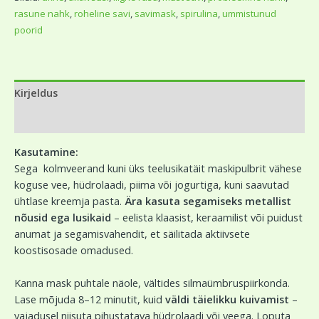
rasune nahk
,
roheline savi
,
savimask
,
spirulina
,
ummistunud
poorid
Kirjeldus
Arvustused (0)
Kasutamine:
Sega kolmveerand kuni üks teelusikatäit maskipulbrit vähese
koguse vee, hüdrolaadi, piima või jogurtiga, kuni saavutad
ühtlase kreemja pasta.
Ära kasuta segamiseks metallist
nõusid ega lusikaid
– eelista klaasist, keraamilist või puidust
anumat ja segamisvahendit, et säilitada aktiivsete
koostisosade omadused.
Kanna mask puhtale näole, vältides silmaümbruspiirkonda.
Lase mõjuda 8–12 minutit, kuid
väldi täielikku kuivamist
–
vajadusel niisuta pihustatava hüdrolaadi või veega. Loputa