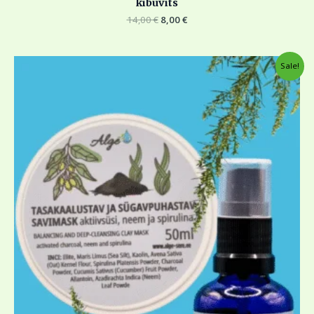
kibuvits
14,00
€
8,00
€
Algne
Current
Sale!
hind
price
oli:
is:
18,00 €.
10,00 €.