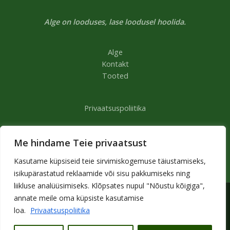
Alge on looduses, lase loodusel hoolida.
Alge
Kontakt
Tooted
Privaatsuspoliitika
Müügitingimused
Me hindame Teie privaatsust
Kasutame küpsiseid teie sirvimiskogemuse täiustamiseks,
isikupärastatud reklaamide või sisu pakkumiseks ning
liikluse analüüsimiseks. Klõpsates nupul "Nõustu kõigiga",
annate meile oma küpsiste kasutamise
Copyright © 2026 | Alge
loa.
Privaatsuspoliitika