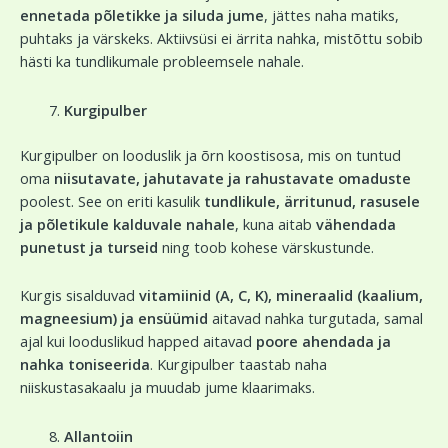
ennetada põletikke ja siluda jume
, jättes naha matiks,
puhtaks ja värskeks. Aktiivsüsi ei ärrita nahka, mistõttu sobib
hästi ka tundlikumale probleemsele nahale.
Kurgipulber
Kurgipulber on looduslik ja õrn koostisosa, mis on tuntud
oma
niisutavate, jahutavate ja rahustavate omaduste
poolest. See on eriti kasulik
tundlikule, ärritunud, rasusele
ja põletikule kalduvale nahale
, kuna aitab
vähendada
punetust ja turseid
ning toob kohese värskustunde.
Kurgis sisalduvad
vitamiinid (A, C, K), mineraalid (kaalium,
magneesium) ja ensüümid
aitavad nahka turgutada, samal
ajal kui looduslikud happed aitavad
poore ahendada ja
nahka toniseerida
. Kurgipulber taastab naha
niiskustasakaalu ja muudab jume klaarimaks.
Allantoiin