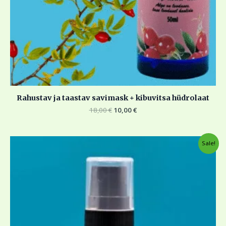
Rahustav ja taastav savimask + kibuvitsa hüdrolaat
18,00
€
10,00
€
Algne
Current
Sale!
hind
price
oli:
is:
9,00 €.
5,00 €.