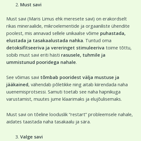
Must savi
Must savi (Maris Limus ehk meresete savi) on erakordselt
rikas mineraalide, mikroelementide ja orgaaniliste ühendite
poolest, mis annavad sellele unikaalse võime
puhastada,
elustada ja tasakaalustada nahka
. Tuntud oma
detoksifitseeriva ja vereringet stimuleeriva
toime tõttu,
sobib must savi eriti hästi
rasusele, tuhmile ja
ummistunud pooridega nahale
.
See võimas savi
tõmbab pooridest välja mustuse ja
jääkained
, vähendab põletikke ning aitab kiirendada naha
uuenemisprotsessi. Samuti toetab see naha hapnikuga
varustamist, muutes jume klaarimaks ja elujõulisemaks.
Must savi on tõeline looduslik “restart” probleemsele nahale,
aidates taastada naha tasakaalu ja sära.
Valge savi