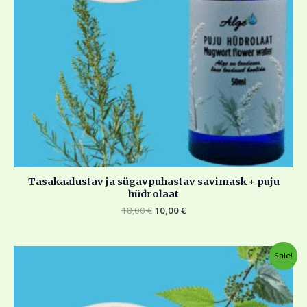
Tasakaalustav ja sügavpuhastav savimask + puju
hüdrolaat
18,00
€
10,00
€
Algne
Current
Sale!
hind
price
oli:
is:
18,00 €.
10,00 €.