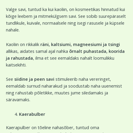
Valge savi, tuntud ka kui kaoliin, on kosmeetikas hinnatud kui
kõige leebem ja mitmekülgsem savi. See sobib suurepäraselt
tundlikule, kuivale, normaalsele ning isegi rasusele ja küpsele
nahale.
Kaoliin on rikkalik
räni, kaltsiumi, magneesiumi ja tsingi
allikas, aidates samal ajal nahka
õrnalt puhastada, koorida
ja rahustada
, ilma et see eemaldaks nahalt loomulikku
kaitsekihti.
See
siidine ja peen savi
stimuleerib naha vereringet,
eemaldab surnud naharakud ja soodustab naha uuenemist
ning rahustab põletikke, muutes jume siledamaks ja
säravamaks.
Kaerabulber
Kaerapulber on tõeline nahasõber, tuntud oma