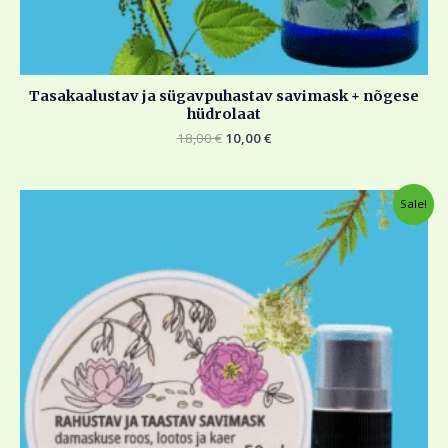
Tasakaalustav ja sügavpuhastav savimask + nõgese
hüdrolaat
18,00
€
10,00
€
Algne
Current
Sale!
hind
price
oli:
is:
18,00 €.
10,00 €.