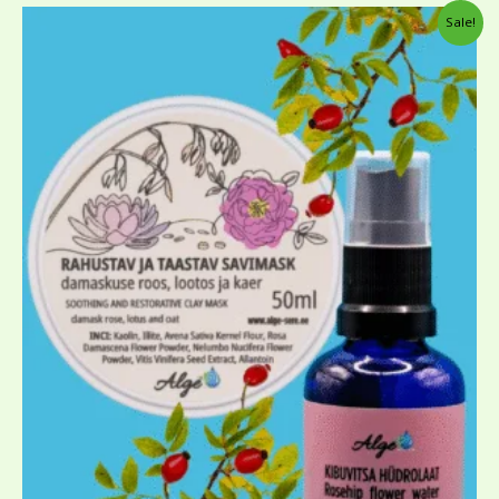
Algne
Current
Sale!
hind
price
oli:
is:
18,00 €.
10,00 €.