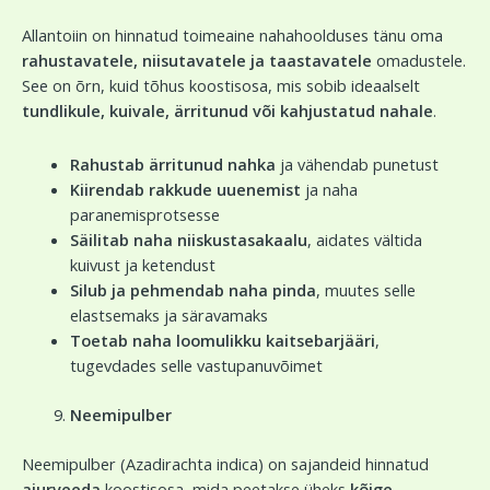
Allantoiin on hinnatud toimeaine nahahoolduses tänu oma
rahustavatele, niisutavatele ja taastavatele
omadustele.
See on õrn, kuid tõhus koostisosa, mis sobib ideaalselt
tundlikule, kuivale, ärritunud või kahjustatud nahale
.
Rahustab ärritunud nahka
ja vähendab punetust
Kiirendab rakkude uuenemist
ja naha
paranemisprotsesse
Säilitab naha niiskustasakaalu
, aidates vältida
kuivust ja ketendust
Silub ja pehmendab naha pinda
, muutes selle
elastsemaks ja säravamaks
Toetab naha loomulikku kaitsebarjääri
,
tugevdades selle vastupanuvõimet
Neemipulber
Neemipulber (Azadirachta indica) on sajandeid hinnatud
ajurveeda
koostisosa, mida peetakse üheks
kõige