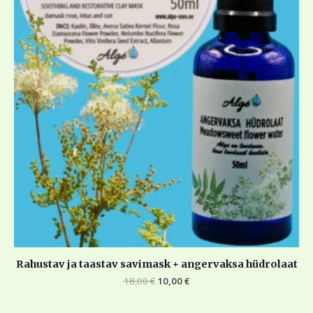
Rahustav ja taastav savimask + angervaksa hüdrolaat
18,00
€
10,00
€