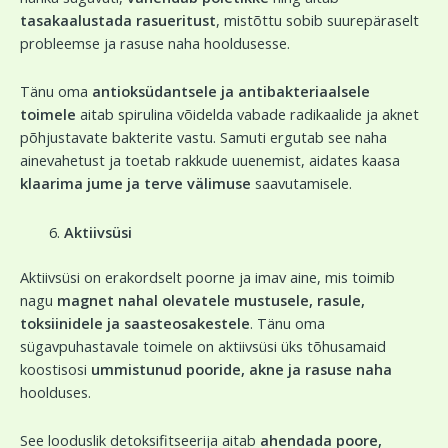
tasakaalustada rasueritust
, mistõttu sobib suurepäraselt
probleemse ja rasuse naha hooldusesse.
Tänu oma
antioksüdantsele ja antibakteriaalsele
toimele
aitab spirulina võidelda vabade radikaalide ja aknet
põhjustavate bakterite vastu. Samuti ergutab see naha
ainevahetust ja toetab rakkude uuenemist, aidates kaasa
klaarima jume ja terve välimuse
saavutamisele.
Aktiivsüsi
Aktiivsüsi on erakordselt poorne ja imav aine, mis toimib
nagu
magnet nahal olevatele mustusele, rasule,
toksiinidele ja saasteosakestele
. Tänu oma
sügavpuhastavale toimele on aktiivsüsi üks tõhusamaid
koostisosi
ummistunud pooride, akne ja rasuse naha
hoolduses.
See looduslik detoksifitseerija aitab
ahendada poore,