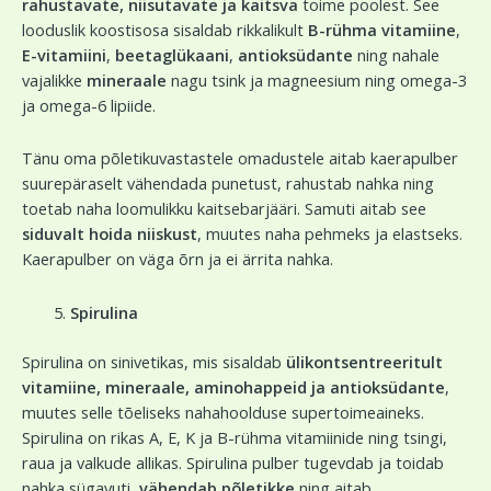
rahustavate, niisutavate ja kaitsva
toime poolest. See
looduslik koostisosa sisaldab rikkalikult
B-rühma vitamiine
,
E-vitamiini
,
beetaglükaani
,
antioksüdante
ning nahale
vajalikke
mineraale
nagu tsink ja magneesium ning omega-3
ja omega-6 lipiide.
Tänu oma põletikuvastastele omadustele aitab kaerapulber
suurepäraselt vähendada punetust, rahustab nahka ning
toetab naha loomulikku kaitsebarjääri. Samuti aitab see
siduvalt hoida niiskust
, muutes naha pehmeks ja elastseks.
Kaerapulber on väga õrn ja ei ärrita nahka.
Spirulina
Spirulina on sinivetikas, mis sisaldab
ülikontsentreeritult
vitamiine, mineraale, aminohappeid ja antioksüdante
,
muutes selle tõeliseks nahahoolduse supertoimeaineks.
Spirulina on rikas A, E, K ja B-rühma vitamiinide ning tsingi,
raua ja valkude allikas. Spirulina pulber tugevdab ja toidab
nahka sügavuti,
vähendab põletikke
ning aitab