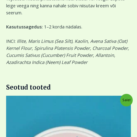
leige veega ning kanna nahale sobiv niisutav kreem või
seerum.
Kasutussagedus:
1–2 korda nädalas.
INCI:
Illite, Maris Limus (Sea Silt), Kaolin, Avena Sativa (Oat)
Kernel Flour, Spirulina Platensis Powder, Charcoal Powder,
Cucumis Sativus (Cucumber) Fruit Powder, Allantoin,
Azadirachta Indica (Neem) Leaf Powder
Seotud tooted
Algne
Current
Sale!
hind
price
oli:
is:
14,00 €.
8,00 €.