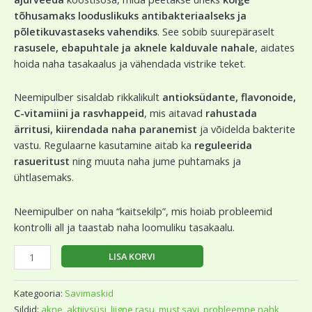
tõhusamaks looduslikuks antibakteriaalseks ja
põletikuvastaseks vahendiks
. See sobib suurepäraselt
rasusele, ebapuhtale ja aknele kalduvale nahale
, aidates
hoida naha tasakaalus ja vähendada vistrike teket.
Neemipulber sisaldab rikkalikult
antioksüdante, flavonoide,
C-vitamiini ja rasvhappeid
, mis aitavad
rahustada
ärritusi, kiirendada naha paranemist
ja võidelda bakterite
vastu. Regulaarne kasutamine aitab ka
reguleerida
rasueritust
ning muuta naha jume puhtamaks ja
ühtlasemaks.
Neemipulber on naha “kaitsekilp”, mis hoiab probleemid
kontrolli all ja taastab naha loomuliku tasakaalu.
LISA KORVI
Kategooria:
Savimaskid
Sildid:
akne
,
aktiivsüsi
,
liigne rasu
,
must savi
,
probleemne nahk
,