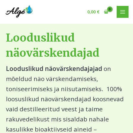
Sorted
Skip
O
7
1
1
1
2
2
1
MAI
by
to
popularity
0,00
€
t
t
0
3
t
t
t
t
MEN
content
s
o
t
t
o
o
o
o
i
o
o
o
o
o
o
o
Looduslikud
n
d
o
o
d
d
d
d
g
e
d
d
e
e
e
e
näovärskendajad
t
e
e
t
t
t
t
Looduslikud näovärskendajajad
on
mõeldud näo värskendamiseks,
toniseerimiseks ja niisutamiseks. 100%
loosuslikud näovärskendajad koosnevad
vaid destilleeritud veest ja taime
rakuvedelikust mis sisaldab nahale
kasulikke bioaktiivseid aineid –