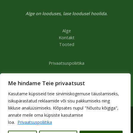
Alge on looduses, lase loodusel hoolida.
Alge
Kontakt
Tooted
Privaatsuspoliitika
Müügitingimused
Me hindame Teie privaatsust
Kasutame küpsiseid teie sirvimiskogemuse täiustamiseks,
isikupärastatud reklaamide või sisu pakkumiseks ning
liikluse analüüsimiseks. Klõpsates nupul "Nõustu kõigiga",
annate meile oma küpsiste kasutamise
Copyright © 2026 | Alge
loa.
Privaatsuspoliitika