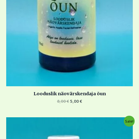
Looduslik näovärskendaja õun
8,00
€
5,00
€
Algne
Current
Sale!
hind
price
oli:
is:
8,00 €.
5,00 €.