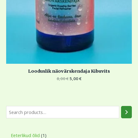
Looduslik näovärskendaja Kibuvits
8,00
€
5,00
€
Eeterlikud õlid
1