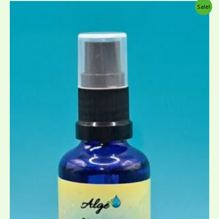
Algne
Current
Sale!
hind
price
oli:
is:
8,00 €.
5,00 €.