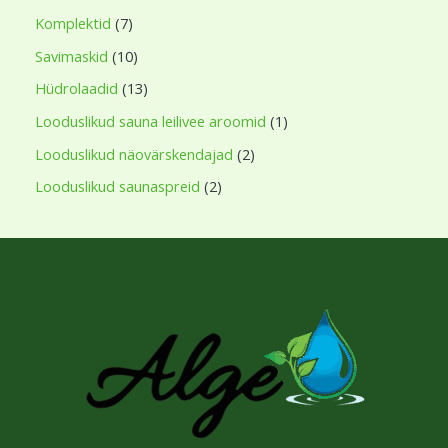
Komplektid
7
Savimaskid
10
Hüdrolaadid
13
Looduslikud sauna leilivee aroomid
1
Looduslikud näovärskendajad
2
Looduslikud saunaspreid
2